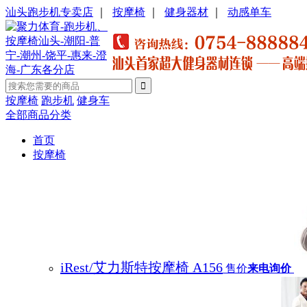
汕头跑步机专卖店
｜
按摩椅
｜
健身器材
｜
动感单车
按摩椅
跑步机
健身车
全部商品分类
首页
按摩椅
iRest/艾力斯特按摩椅 A156
售价
来电询价