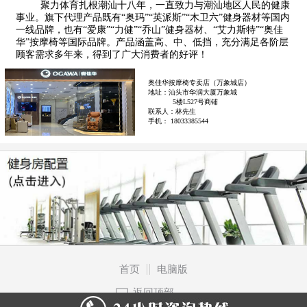
聚力体育扎根潮汕十八年，一直致力与潮汕地区人民的健康
事业。旗下代理产品既有“奥玛”“英派斯”“木卫六”健身器材等国内
一线品牌，也有“爱康”“力健”“乔山”健身器材、“艾力斯特”“奥佳
华”按摩椅等国际品牌。产品涵盖高、中、低挡，充分满足各阶层
顾客需求多年来，得到了广大消费者的好评！
奥佳华按摩椅专卖店（万象城店）
地址：汕头市华润大厦万象城
5楼L527号商铺
联系人：林先生
手机： 18033385544
首页
电脑版
返回顶部